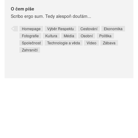
O čem píše
Scribo ergo sum. Tedy alespoň doufám...
Homepage
Výběr Respektu
Cestování
Ekonomika
Fotografie
Kultura
Média
Osobní
Politika
Společnost
Technologie a věda
Video
Zábava
Zahraničí