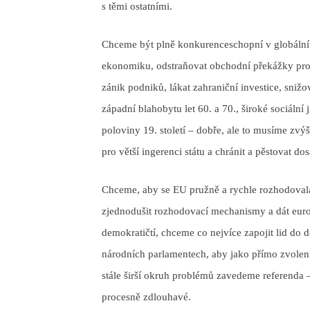
s těmi ostatními.
Chceme být plně konkurenceschopní v globální 
ekonomiku, odstraňovat obchodní překážky pro p
zánik podniků, lákat zahraniční investice, snižo
západní blahobytu let 60. a 70., široké sociální
poloviny 19. století – dobře, ale to musíme zvýš
pro větší ingerenci státu a chránit a pěstovat d
Chceme, aby se EU pružně a rychle rozhodovala 
zjednodušit rozhodovací mechanismy a dát eur
demokratičtí, chceme co nejvíce zapojit lid do
národních parlamentech, aby jako přímo zvolení
stále širší okruh problémů zavedeme referenda –
procesně zdlouhavé.