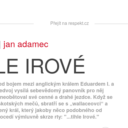
Respekt
Přejít na respekt.cz
Vyhledávání
|
jan adamec
LE IROVÉ
před bojem mezi anglickým králem Eduardem I. a
edvoj vysílá sebevědomý panovník pro něj
y neobětoval své cenné a drahé jezdce. Když se
h skotských mečů, sbratří se s „wallaceovci“ a
šený král, který jakoby něco podobného od
cedí výmluvně skrze rty: "...tihle Irové."