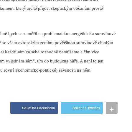
kument, který určitě přijde, skeptickým občanům prostě
obně bych se zaměřil na problematiku energetické a surovinové
teré se všem evropským zemím, povětšinou surovinově chudým
t si každý sám za sebe rozhodně nemůžeme a čím více
inem vyjednám sám“, tím do budoucna hůře. A není to jen
ku rovná ekonomicko-politické) závislosti na něm.
+
Sdílet na Facebooku
Sdílet na Twitteru