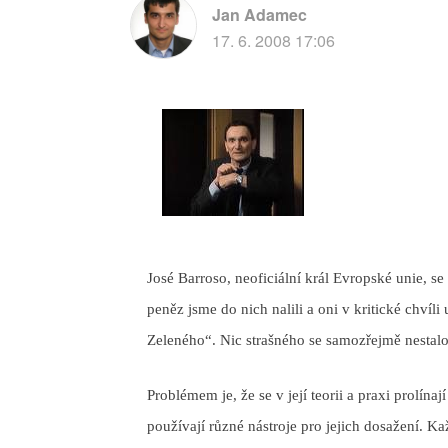
Jan Adamec
17. 6. 2008 17:06
José Barroso, neoficiální král Evropské unie, se
peněz jsme do nich nalili a oni v kritické chví
Zeleného“. Nic strašného se samozřejmě nestalo
Problémem je, že se v její teorii a praxi prolínaj
používají různé nástroje pro jejich dosažení. K