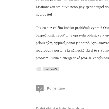
Lisabonskou smlouvu nebo jiný sjednocující do
neprodáte!
Tak co si z celého košíku problémů vybrat? Os
bezpečnosti, neboť to je opravdu oblast, ve k
příbuzným, vyplatí jednat jednotně. Vyskakova
rozdrobený postoj a la německé „já si to s Put
problém Ruska a energetické (což se ve výsled
Zahraničí
10
Komentáře
Další články tohoto autora