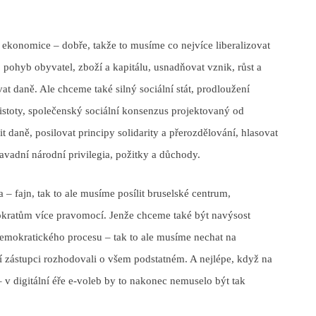
ekonomice – dobře, takže to musíme co nejvíce liberalizovat
ohyb obyvatel, zboží a kapitálu, usnadňovat vznik, růst a
vat daně. Ale chceme také silný sociální stát, prodloužení
 jistoty, společenský sociální konsenzus projektovaný od
it daně, posilovat principy solidarity a přerozdělování, hlasovat
osavadní národní privilegia, požitky a důchody.
– fajn, tak to ale musíme posílit bruselské centrum,
okratům více pravomocí. Jenže chceme také být navýsost
 demokratického procesu – tak to ale musíme nechat na
 zástupci rozhodovali o všem podstatném. A nejlépe, když na
 v digitální éře e-voleb by to nakonec nemuselo být tak