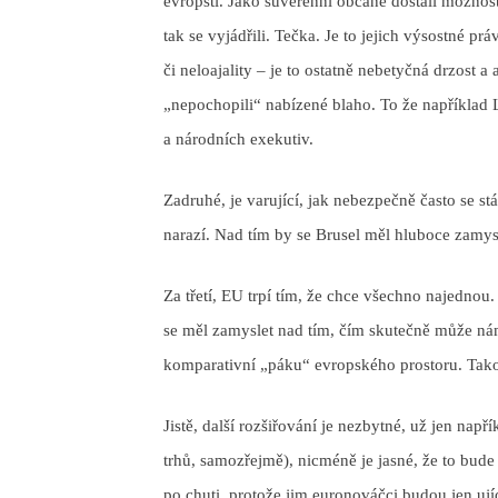
evropští. Jako suverénní občané dostali možnost
tak se vyjádřili. Tečka. Je to jejich výsostné pr
či neloajality – je to ostatně nebetyčná drzost 
„nepochopili“ nabízené blaho. To že například 
a národních exekutiv.
Zadruhé, je varující, jak nebezpečně často se s
narazí. Nad tím by se Brusel měl hluboce zamys
Za třetí, EU trpí tím, že chce všechno najednou
se měl zamyslet nad tím, čím skutečně může 
komparativní „páku“ evropského prostoru. Takov
Jistě, další rozšiřování je nezbytné, už jen nap
trhů, samozřejmě), nicméně je jasné, že to bude
po chuti, protože jim euronováčci budou jen uj