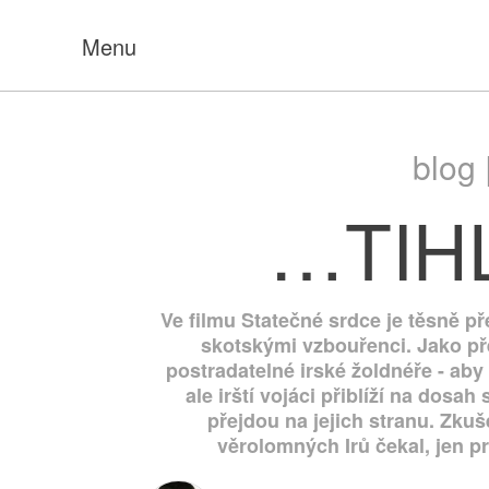
Menu
blog 
…TIH
Ve filmu Statečné srdce je těsně 
skotskými vzbouřenci. Jako př
postradatelné irské žoldnéře - ab
ale irští vojáci přiblíží na dosa
přejdou na jejich stranu. Zku
věrolomných Irů čekal, jen pro