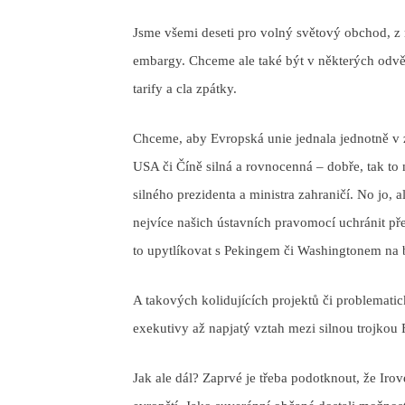
Jsme všemi deseti pro volný světový obchod, z 
embargy. Chceme ale také být v některých odvě
tarify a cla zpátky.
Chceme, aby Evropská unie jednala jednotně v za
USA či Číně silná a rovnocenná – dobře, tak to
silného prezidenta a ministra zahraničí. No jo, 
nejvíce našich ústavních pravomocí uchránit pře
to upytlíkovat s Pekingem či Washingtonem na bi
A takových kolidujících projektů či problemati
exekutivy až napjatý vztah mezi silnou trojkou
Jak ale dál? Zaprvé je třeba podotknout, že Iro