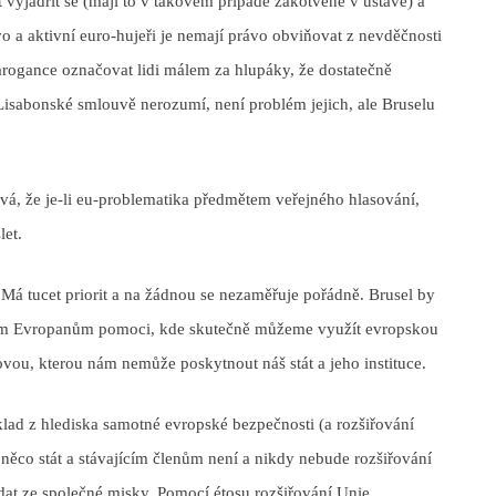
 vyjádřit se (mají to v takovém případě zakotvené v ústavě) a
ávo a aktivní euro-hujeři je nemají právo obviňovat z nevděčnosti
a arogance označovat lidi málem za hlupáky, že dostatečně
Lisabonské smlouvě nerozumí, není problém jejich, ale Bruselu
tává, že je-li eu-problematika předmětem veřejného hlasování,
let.
. Má tucet priorit a na žádnou se nezaměřuje pořádně. Brusel by
nám Evropanům pomoci, kde skutečně můžeme využít evropskou
ou, kterou nám nemůže poskytnout náš stát a jeho instituce.
říklad z hlediska samotné evropské bezpečnosti (a rozšiřování
 něco stát a stávajícím členům není a nikdy nebude rozšiřování
ídat ze společné misky. Pomocí étosu rozšiřování Unie