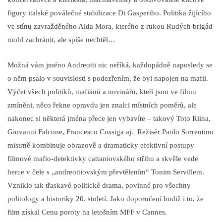
figury italské poválečné stabilizace Di Gasperiho. Politika žijícího
ve stínu zavražděného Alda Mora, kterého z rukou Rudých brigád
mohl zachránit, ale spíše nechtěl…
Možná vám jméno Andreotti nic neříká, každopádně naposledy se
o něm psalo v souvislosti s podezřením, že byl napojen na mafii.
Výčet všech politiků, mafiánů a novinářů, kteří jsou ve filmu
zmíněni, něco řekne opravdu jen znalci místních poměrů, ale
nakonec si některá jména přece jen vybavíte – takový Toto Riina,
Giovanni Falcone, Francesco Cossiga aj.
Režisér Paolo Sorrentino
mistrně kombinuje obrazově a dramaticky efektivní postupy
filmové mafio-detektivky cattaniovského střihu a skvěle vede
herce v čele s „andreottiovským převtělením“ Tonim Servillem.
Vzniklo tak třaskavé politické drama, povinné pro všechny
politology a historiky 20. století. Jako doporučení budiž i to, že
film získal Cenu poroty na letošním MFF v Cannes.