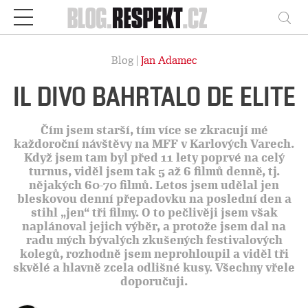
Respekt
Vy
Blog |
Jan Adamec
IL DIVO BAHRTALO DE ELITE
Čím jsem starší, tím více se zkracují mé
každoroční návštěvy na MFF v Karlových Varech.
Když jsem tam byl před 11 lety poprvé na celý
turnus, viděl jsem tak 5 až 6 filmů denně, tj.
nějakých 60-70 filmů. Letos jsem udělal jen
bleskovou denní přepadovku na poslední den a
stihl „jen“ tři filmy. O to pečlivěji jsem však
naplánoval jejich výběr, a protože jsem dal na
radu mých bývalých zkušených festivalových
kolegů, rozhodně jsem neprohloupil a viděl tři
skvělé a hlavně zcela odlišné kusy. Všechny vřele
doporučuji.