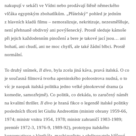
nakupují v sekáči ve Vídni nebo prodávají štěně německého
vlčáka egyptským zbohatlíkům. „Přátelský“ pohled je jedním
z hlavních kladů filmu – nemoralizuje, nekritizuje, nezesměšňuje,
není přehnaně obdivný ani povýšenecký. Prostě sleduje kámoše
při jejich každodenním pinožení a bere je takové jací jsou… ani
bohatí, ani chudí, ani ne moc chytří, ale také žádní blbci. Prostě
normální.
To druhý snímek,
Il divo
, byla zcela jiná káva, pravá italská. O co
je současná filmová tvorba apeninského poloostrova nudná, o to
víc je naopak italská politika jedno velké plnokrevné drama (a
komedie, samozřejmě). Co politik, co dekáda, to zaručený námět
na kvalitní thriller.
Il divo
je hraná fikce o legendě italské politiky
posledních třiceti let Giuliu Andreottim (ministr obrany 1959-66,
1974; ministr vnitra 1954, 1978; ministr zahraničí 1983-1989;
premiér 1972-3, 1976-9, 1989-92), prototypu italského
konzervativce a klerikála, machiavelisty a obdivovatele klíčové