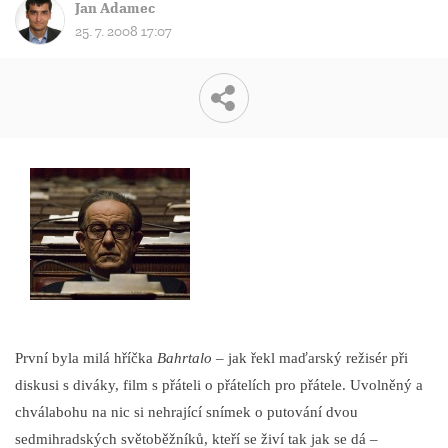
Jan Adamec
25. 7. 2008 17:07
První byla milá hříčka
Bahrtalo
– jak řekl maďarský režisér při
diskusi s diváky, film s přáteli o přátelích pro přátele. Uvolněný a
chválabohu na nic si nehrající snímek o putování dvou
sedmihradských světoběžníků, kteří se živí tak jak se dá –