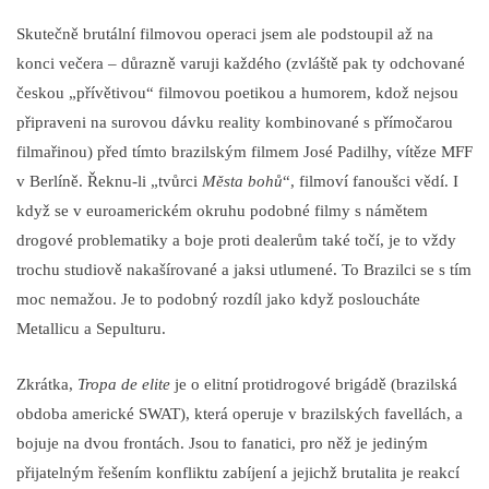
Skutečně brutální filmovou operaci jsem ale podstoupil až na
konci večera – důrazně varuji každého (zvláště pak ty odchované
českou „přívětivou“ filmovou poetikou a humorem, kdož nejsou
připraveni na surovou dávku reality kombinované s přímočarou
filmařinou) před tímto brazilským filmem José Padilhy, vítěze MFF
v Berlíně. Řeknu-li „tvůrci
Města bohů
“, filmoví fanoušci vědí. I
když se v euroamerickém okruhu podobné filmy s námětem
drogové problematiky a boje proti dealerům také točí, je to vždy
trochu studiově nakašírované a jaksi utlumené. To Brazilci se s tím
moc nemažou. Je to podobný rozdíl jako když posloucháte
Metallicu a Sepulturu.
Zkrátka,
Tropa de elite
je o elitní protidrogové brigádě (brazilská
obdoba americké SWAT), která operuje v brazilských favellách, a
bojuje na dvou frontách. Jsou to fanatici, pro něž je jediným
přijatelným řešením konfliktu zabíjení a jejichž brutalita je reakcí