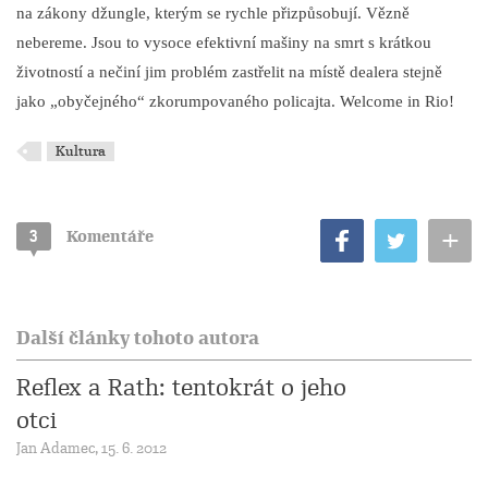
na zákony džungle, kterým se rychle přizpůsobují. Vězně
nebereme. Jsou to vysoce efektivní mašiny na smrt s krátkou
životností a nečiní jim problém zastřelit na místě dealera stejně
jako „obyčejného“ zkorumpovaného policajta. Welcome in Rio!
Kultura
+
3
Komentáře
Další články tohoto autora
Reflex a Rath: tentokrát o jeho
otci
Jan Adamec, 15. 6. 2012